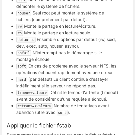
user
démonter le système de fichiers.
Seul root peut monter le système de
nouser
fichiers (comportement par défaut).
Monte le partage en lecture/écriture.
rw
Monte le partage en lecture seule.
ro
Ensemble d'options par défaut (rw, suid,
defaults
dev, exec, auto, nouser, async).
N'interrompt pas le démarrage si le
nofail
montage échoue.
En cas de problème avec le serveur NFS, les
soft
opérations échouent rapidement avec une erreur.
(par défaut) Le client continue d'essayer
hard
indéfiniment si le serveur ne répond pas.
Définit le temps d'attente (timeout)
timeo=<valeur>
avant de considérer qu'une requête a échoué.
Nombre de tentatives avant
retrans=<valeur>
abandon (utile avec
).
soft
Appliquer le fichier fstab
Pour monter tout ce qui se trouve dans le fichier fstab :