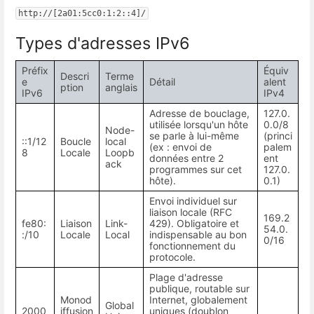
http://[2a01:5cc0:1:2::4]/
Types d'adresses IPv6
Préfix
Équiv
Descri
Terme
e
Détail
alent
ption
anglais
IPv6
IPv4
Adresse de bouclage,
127.0.
utilisée lorsqu'un hôte
0.0/8
Node-
se parle à lui-même
(princi
::1/12
Boucle
local
(ex : envoi de
palem
8
Locale
Loopb
données entre 2
ent
ack
programmes sur cet
127.0.
hôte).
0.1)
Envoi individuel sur
liaison locale (RFC
169.2
fe80:
Liaison
Link-
429). Obligatoire et
54.0.
:/10
Locale
Local
indispensable au bon
0/16
fonctionnement du
protocole.
Plage d'adresse
publique, routable sur
Monod
Internet, globalement
Global
2000
iffusion
uniques (doublon