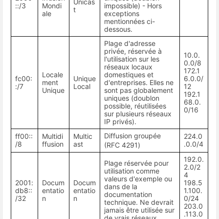
Unicas
::/3
Mondi
impossible) - Hors
t
ale
exceptions
mentionnées ci-
dessous.
Plage d'adresse
privée, réservée à
10.0.
l'utilisation sur les
0.0/8
réseaux locaux
172.1
Locale
domestiques et
fc00:
Unique
6.0.0/
ment
d'entreprises. Elles ne
:/7
Local
12
Unique
sont pas globalement
192.1
uniques (doublon
68.0.
possible, réutilisées
0/16
sur plusieurs réseaux
IP privés).
Diffusion groupée
ff00::
Multidi
Multic
224.0
/8
ffusion
ast
.0.0/4
(RFC 4291
)
192.0.
Plage réservée pour
2.0/2
utilisation comme
4
valeurs d'exemple ou
2001:
Docum
Docum
198.5
dans de la
db8::
entatio
entatio
1.100.
documentation
/32
n
n
0/24
technique. Ne devrait
203.0
jamais être utilisée sur
.113.0
de vrais réseaux.