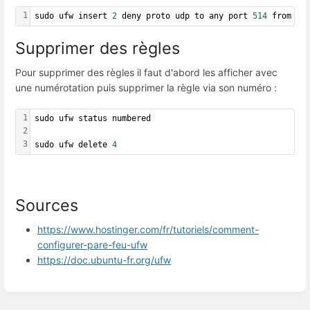
1
sudo ufw insert 
2
 deny proto udp to any port 
514
 from 
1
.
Supprimer des règles
Pour supprimer des règles il faut d'abord les afficher avec
une numérotation puis supprimer la règle via son numéro :
1
sudo ufw status numbered
2
3
sudo ufw delete 
4
Sources
https://www.hostinger.com/fr/tutoriels/comment-
configurer-pare-feu-ufw
https://doc.ubuntu-fr.org/ufw
Enter
section